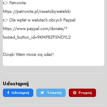
👉 Patronite: 

https://patronite.pl/resetobywatelski

👉 Dla wpłat w walutach obcych Paypal:

https://www.paypal.com/donate/?
hosted_button_id=9KMP8ZPSNDYL2

Dzięki Wam może się udać!
Udostępnij
Udostępnij
Tweetnij
Przypnij