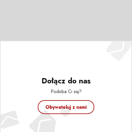
Dołącz do nas
Podoba Ci się?
Obywateluj z nami