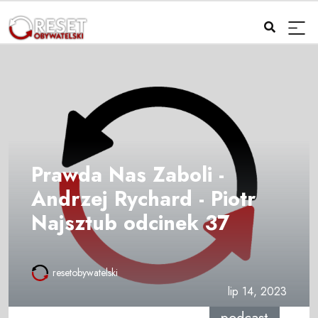
Prawda Nas Zaboli -
Andrzej Rychard - Piotr
Najsztub odcinek 37
resetobywatelski
lip 14, 2023