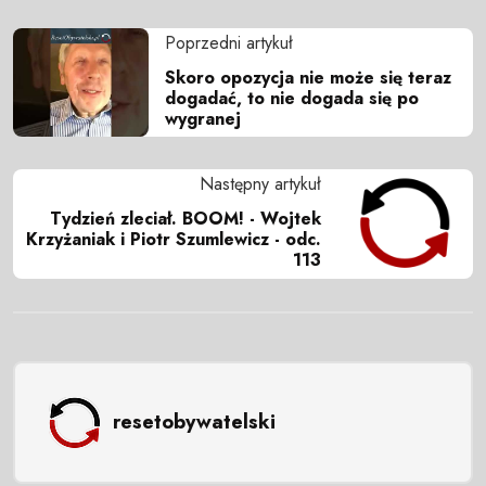
Poprzedni artykuł
Skoro opozycja nie może się teraz
dogadać, to nie dogada się po
wygranej
Następny artykuł
Tydzień zleciał. BOOM! - Wojtek
Krzyżaniak i Piotr Szumlewicz - odc.
113
resetobywatelski