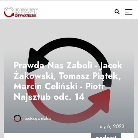
Prawda Nas Zaboli - Jacek
Żakowski, Tomasz Piątek,
Marcin Celiński - Piotr
Najsztub odc. 14
resetobywatelski
sty 6, 2023