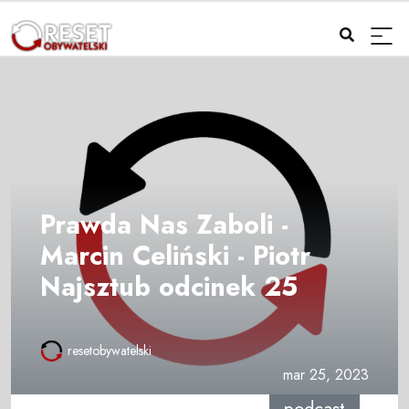
Prawda Nas Zaboli -
Marcin Celiński - Piotr
Najsztub odcinek 25
resetobywatelski
mar 25, 2023