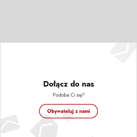
Dołącz do nas
Podoba Ci się?
Obywateluj z nami