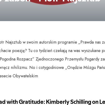
iotr Najsztub w swoim autorskim programie „Prawda nas za
chacie poezję? Tu co tydzień czekają na was wyszukane p
 „Pogodna Rozpacz” Zjednoczonego Przemysłu Pogardy za
ręcz nihilizmu. No i cotygodniowe „Orędzie Mózgu Pań
Resecie Obywatelskim