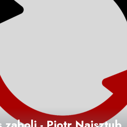
zaboli - Piotr Najsztub