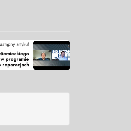
astępny artykuł
 Niemieckiego
h w programie
o reparacjach