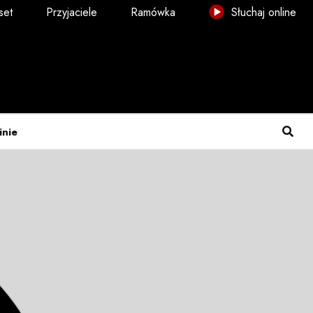
set
Przyjaciele
Ramówka
Słuchaj online
inie