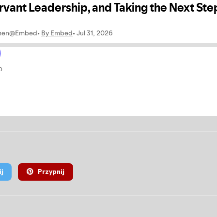
j
Przypnij