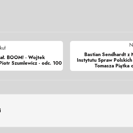
N
kuł
Bastian Sendhardt z
iał. BOOM! - Wojtek
Instytutu Spraw Polskic
 Piotr Szumlewicz - odc. 100
Tomasza Piątka 
i