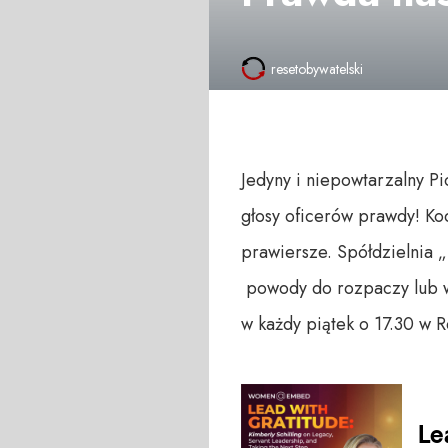
resetobywatelski
Jedyny i niepowtarzalny P
głosy oficerów prawdy! Ko
prawiersze. Spółdzielnia
powody do rozpaczy lub w
w każdy piątek o 17.30 w 