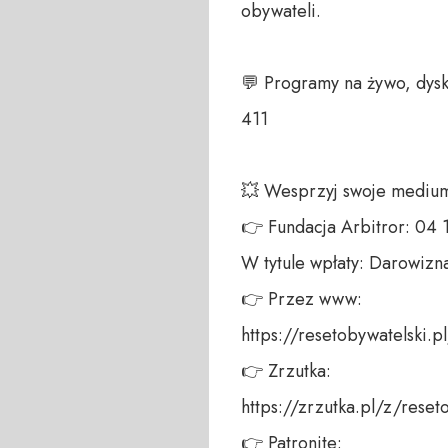
obywateli. 

💬 Programy na żywo, dysk
411 

💥 Wesprzyj swoje medium!
👉 Fundacja Arbitror: 04
W tytule wpłaty: Darowizna
👉 Przez www: 

https://resetobywatelski.pl/
👉 Zrzutka: 

https://zrzutka.pl/z/reseto
👉 Patronite: 
