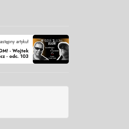
astępny artykuł
OOM! - Wojtek
cz - odc. 103