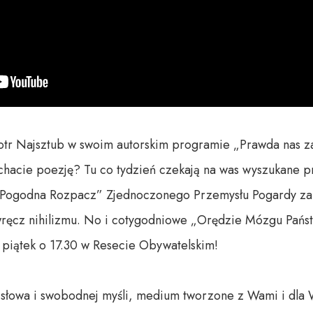
iotr Najsztub w swoim autorskim programie „Prawda nas zab
chacie poezję? Tu co tydzień czekają na was wyszukane p
„Pogodna Rozpacz” Zjednoczonego Przemysłu Pogardy zapr
ręcz nihilizmu. No i cotygodniowe „Orędzie Mózgu Pańs
 piątek o 17.30 w Resecie Obywatelskim!

o słowa i swobodnej myśli, medium tworzone z Wami i dla 