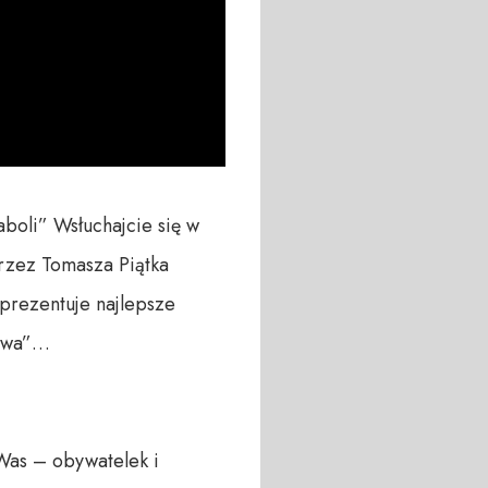
oli” Wsłuchajcie się w 
rzez Tomasza Piątka 
ezentuje najlepsze  
twa”… 

Was – obywatelek i 