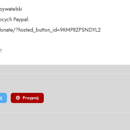
bywatelski

cych Paypal:

donate/?hosted_button_id=9KMP8ZPSNDYL2

!
j
Przypnij