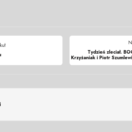
N
kuł
Tydzień zleciał. B
u
Krzyżaniak i Piotr Szumlewi
i