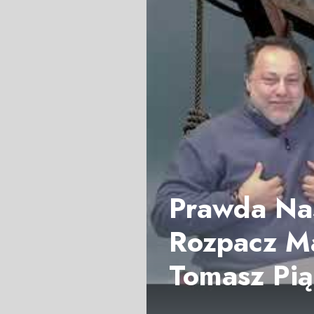
Prawda Nas
Rozpacz Ma
Tomasz Pią