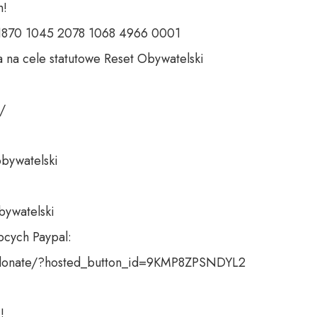
 

 1870 1045 2078 1068 4966 0001 

 na cele statutowe Reset Obywatelski 

 

bywatelski 

bywatelski

cych Paypal:

donate/?hosted_button_id=9KMP8ZPSNDYL2

!