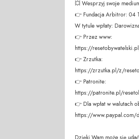
💥 Wesprzyj swoje medium!
👉 Fundacja Arbitror: 04
W tytule wpłaty: Darowizna
👉 Przez www: 

https://resetobywatelski.pl/
👉 Zrzutka: 

https://zrzutka.pl/z/reseto
👉 Patronite: 

https://patronite.pl/reseto
👉 Dla wpłat w walutach ob
https://www.paypal.com/
Dzięki Wam może się udać