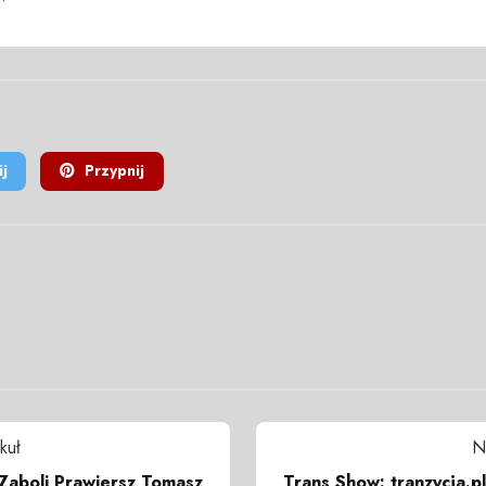
j
Przypnij
kuł
N
Zaboli Prawiersz Tomasz
Trans Show: tranzycja.pl