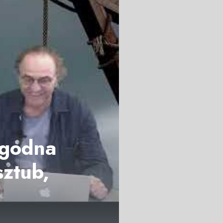
ogodna
sztub,