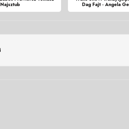
r Najsztub
Dag Fajt - Angela Get
i