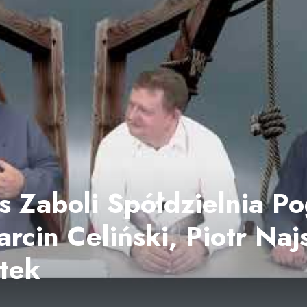
 Zaboli Spółdzielnia P
rcin Celiński, Piotr Naj
tek