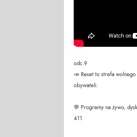
odc.9

📣 Reset to strefa wolneg
obywateli. 

💬 Programy na żywo, dysk
411 
