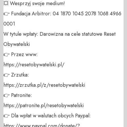
💥 Wesprzyj swoje medium! 

👉 Fundacja Arbitror: 04 1870 1045 2078 1068 4966 
0001 

W tytule wpłaty: Darowizna na cele statutowe Reset 
Obywatelski 

👉 Przez www: 

https://resetobywatelski.pl/ 

👉 Zrzutka: 

https://zrzutka.pl/z/resetobywatelski 

👉 Patronite: 

https://patronite.pl/resetobywatelski

👉 Dla wpłat w walutach obcych Paypal:

https://www.paypal.com/donate/?