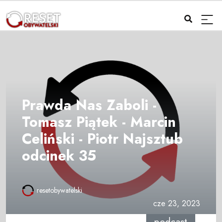
Prawda Nas Zaboli -
Tomasz Piątek - Marcin
Celiński - Piotr Najsztub
odcinek 35
resetobywatelski
cze 23, 2023