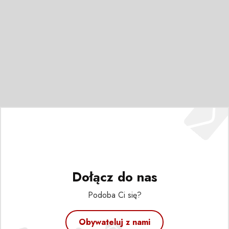
Dołącz do nas
Podoba Ci się?
Obywateluj z nami