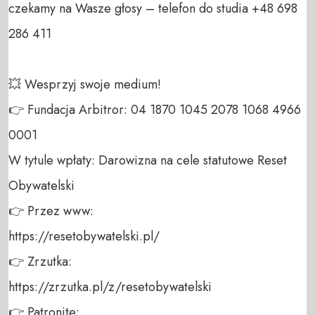
czekamy na Wasze głosy – telefon do studia +48 698 
286 411 

💥 Wesprzyj swoje medium! 

👉 Fundacja Arbitror: 04 1870 1045 2078 1068 4966 
0001 

W tytule wpłaty: Darowizna na cele statutowe Reset 
Obywatelski 

👉 Przez www: 

https://resetobywatelski.pl/ 

👉 Zrzutka: 

https://zrzutka.pl/z/resetobywatelski 

👉 Patronite: 
