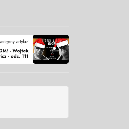
astępny artykuł
OOM! - Wojtek
icz - odc. 111