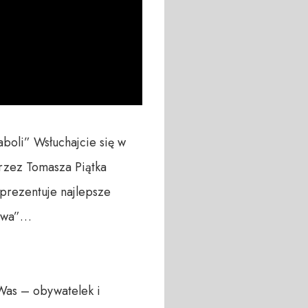
oli” Wsłuchajcie się w 
rzez Tomasza Piątka 
ezentuje najlepsze  
twa”… 

Was – obywatelek i 