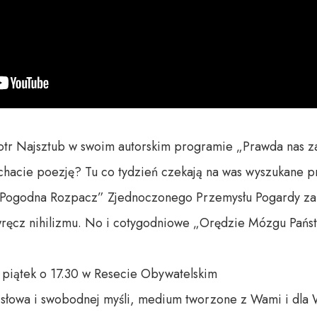
iotr Najsztub w swoim autorskim programie „Prawda nas zab
chacie poezję? Tu co tydzień czekają na was wyszukane p
„Pogodna Rozpacz” Zjednoczonego Przemysłu Pogardy zapr
ręcz nihilizmu. No i cotygodniowe „Orędzie Mózgu Pańs
 piątek o 17.30 w Resecie Obywatelskim

o słowa i swobodnej myśli, medium tworzone z Wami i dla 