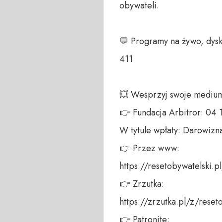
obywateli. 

💬 Programy na żywo, dysk
411 

💥 Wesprzyj swoje medium!
👉 Fundacja Arbitror: 04
W tytule wpłaty: Darowizna
👉 Przez www: 

https://resetobywatelski.pl/
👉 Zrzutka: 

https://zrzutka.pl/z/reseto
👉 Patronite: 
