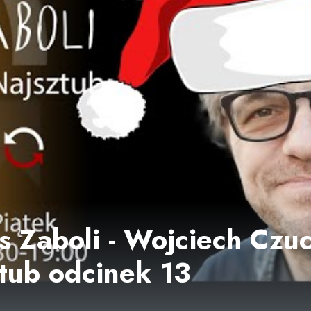
 Zaboli - Wojciech Czuc
ztub odcinek 13