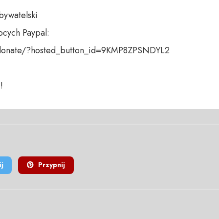
bywatelski

cych Paypal:

donate/?hosted_button_id=9KMP8ZPSNDYL2

!
j
Przypnij