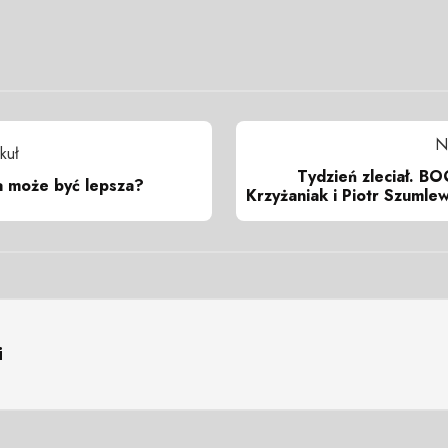
N
kuł
Tydzień zleciał. B
a może być lepsza?
Krzyżaniak i Piotr Szumlew
i