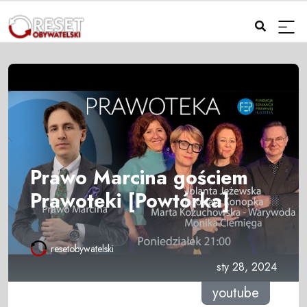
Prawo Marcina gościem
Prawoteki [Powtórka]
resetobywatelski
sty 28, 2024
youtube