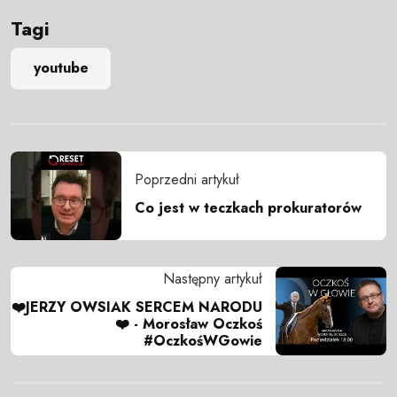
Tagi
youtube
Poprzedni artykuł
Co jest w teczkach prokuratorów
Następny artykuł
❤️JERZY OWSIAK SERCEM NARODU
❤️ - Morosław Oczkoś
#OczkośWGowie