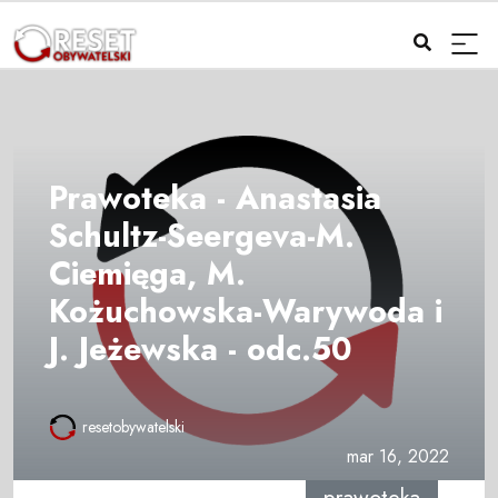
Prawoteka - Anastasia
Schultz-Seergeva-M.
Ciemięga, M.
Kożuchowska-Warywoda i
J. Jeżewska - odc.50
resetobywatelski
mar 16, 2022