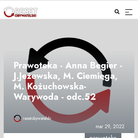
Prawoteka - Anna Begier -
J.Jeżewska, M. Ciemięga,
M. Kożuchowska-
Warywoda - odc.52
resetobywatelski
mar 29, 2022