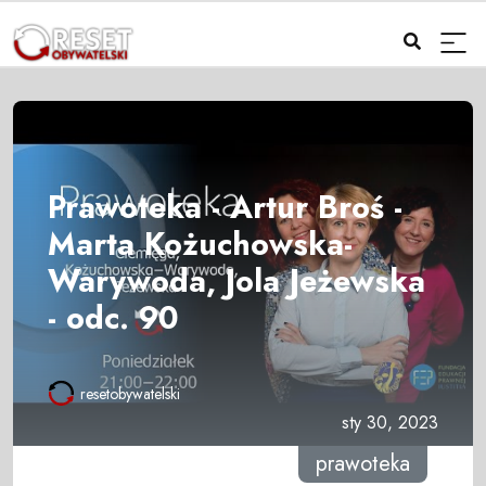
Prawoteka - Artur Broś -
Marta Kożuchowska-
Warywoda, Jola Jeżewska
- odc. 90
resetobywatelski
sty 30, 2023
prawoteka