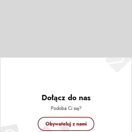
Dołącz do nas
Podoba Ci się?
Obywateluj z nami