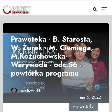
Prawoteka - B. Starosta,
W. Żurek - M. Ciemięga,
M.Kożuchowska-
Warywoda - odc.56 -
powtórka programu
resetobywatelski
maj 5, 2022
prawoteka