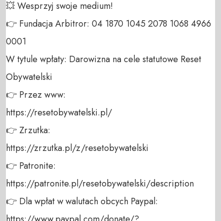
💥 Wesprzyj swoje medium! 

👉 Fundacja Arbitror: 04 1870 1045 2078 1068 4966 
0001 

W tytule wpłaty: Darowizna na cele statutowe Reset 
Obywatelski 

👉 Przez www: 

https://resetobywatelski.pl/ 

👉 Zrzutka: 

https://zrzutka.pl/z/resetobywatelski 

👉 Patronite: 

https://patronite.pl/resetobywatelski/description

👉 Dla wpłat w walutach obcych Paypal:

https://www.paypal.com/donate/?