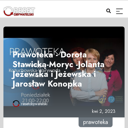
Prawoteka - Dorota
Stawicką-Moryc -Jolanta
Jeżewska i Jeżewska i
Jarosław Konopka
resetobywatelski
kwi 2, 2023
prawoteka