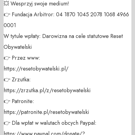
💥 Wesprzyj swoje medium! 

👉 Fundacja Arbitror: 04 1870 1045 2078 1068 4966 
0001 

W tytule wpłaty: Darowizna na cele statutowe Reset 
Obywatelski 

👉 Przez www: 

https://resetobywatelski.pl/ 

👉 Zrzutka: 

https://zrzutka.pl/z/resetobywatelski 

👉 Patronite: 

https://patronite.pl/resetobywatelski

👉 Dla wpłat w walutach obcych Paypal:

https://www.paypal.com/donate/?