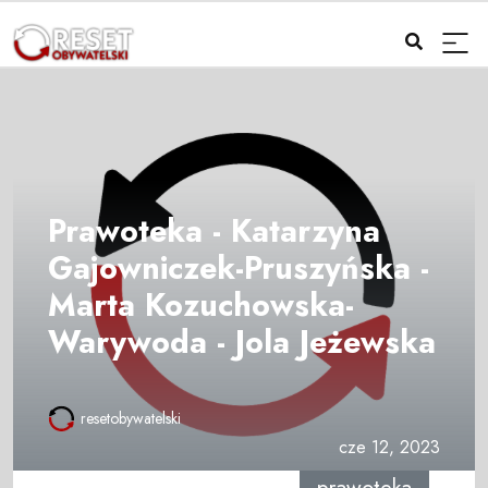
Prawoteka - Katarzyna
Gajowniczek-Pruszyńska -
Marta Kozuchowska-
Warywoda - Jola Jeżewska
resetobywatelski
cze 12, 2023