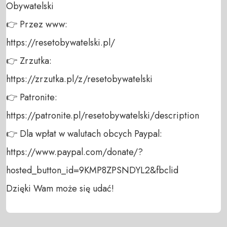
Obywatelski 

👉 Przez www: 

https://resetobywatelski.pl/ 

👉 Zrzutka: 

https://zrzutka.pl/z/resetobywatelski 

👉 Patronite: 

https://patronite.pl/resetobywatelski/description

👉 Dla wpłat w walutach obcych Paypal:

https://www.paypal.com/donate/?
hosted_button_id=9KMP8ZPSNDYL2&fbclid

Dzięki Wam może się udać!