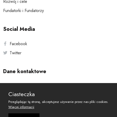
Rozwój i cele
Fundatorki i Fundatorzy
Social Media
Facebook
Twitter
Dane kontaktowe
Andersa 10, 00-201 Warszawa
Ciasteczka
reset@resetobywatelski.pl
Przeglądając tą stronę, akceptujesz używanie przez nas pliki cookies.
Więcej informacji