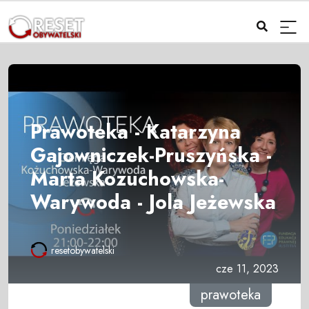
Prawoteka - Katarzyna
Gajowniczek-Pruszyńska -
Marta Kozuchowska-
Warywoda - Jola Jeżewska
resetobywatelski
cze 11, 2023
prawoteka