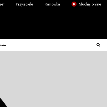
set
Przyjaciele
Ramówka
Słuchaj online
inie