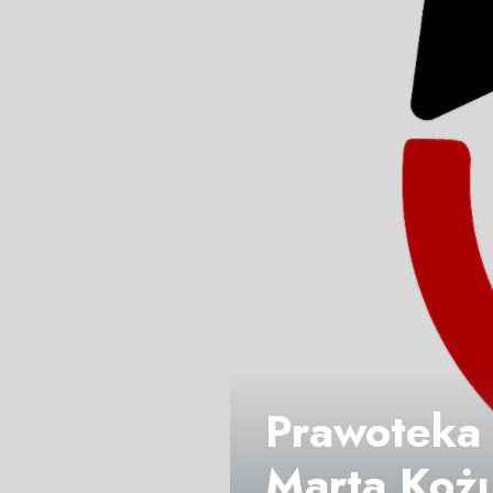
Prawoteka 
Marta Koż