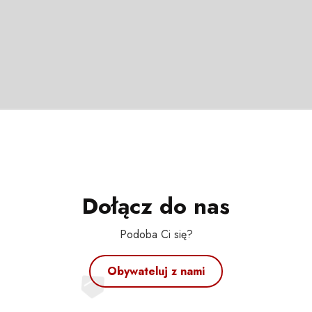
Dołącz do nas
Podoba Ci się?
Obywateluj z nami