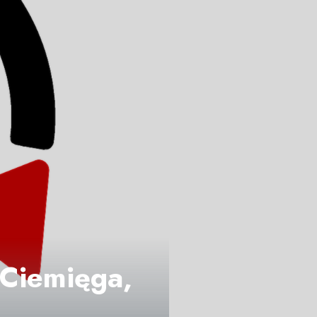
 Ciemięga,