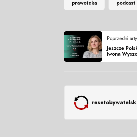
prawoteka
podcast
Poprzedni arty
Jeszcze Pols
Iwona Wyszo
resetobywatelsk