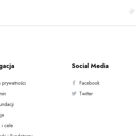
gacja
Social Media
a prywatności
Facebook
min
Twitter
fundacji
ja
 i cele