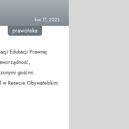
kwi 17, 2023
prawoteka
cji Edukacji Prawnej
raworządność,
szonymi gośćmi.
21 w Resecie Obywatelskim