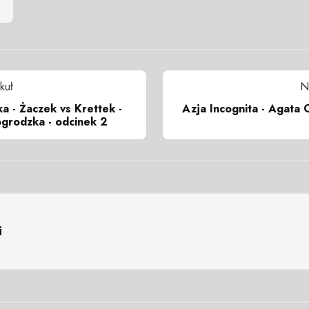
kuł
N
ka - Żaczek vs Krettek -
Azja Incognita - Agata C
grodzka - odcinek 2
i