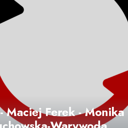
- Maciej Ferek - Monika
uchowska-Warywoda