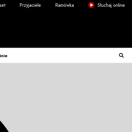
set
Przyjaciele
Ramówka
Słuchaj online
inie