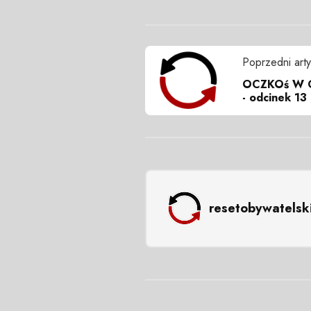
Poprzedni arty
OCZKOś W G
- odcinek 13
resetobywatelsk