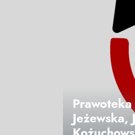
Prawoteka 
Jeżewska, 
Kożuchows