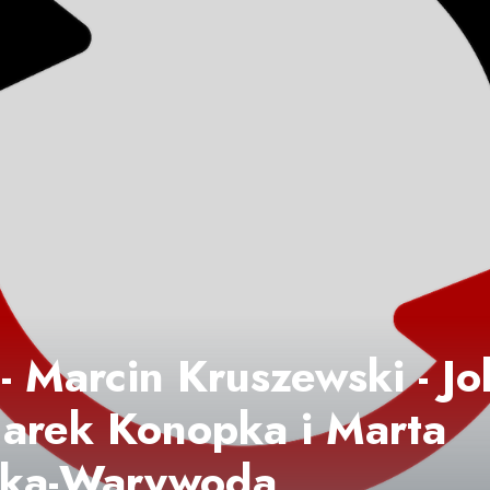
- Marcin Kruszewski - Jo
Jarek Konopka i Marta
ka-Warywoda