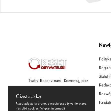
Nawi
Polityk
Regula
Statut 
Twórz Reset z nami. Komentuj, pisz
Redakc
i wspieraj
Rozwój
Ciasteczka
Fundato
Przeglądając tą stronę, akceptujesz używanie przez
nas pliki cookies.
Więcej informacji