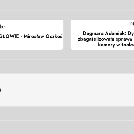
N
kuł
Dagmara Adamiak: Dyr
ŁOWIE - Mirosław Oczkoś
zbagatelizowała sprawę
kamery w toale
i