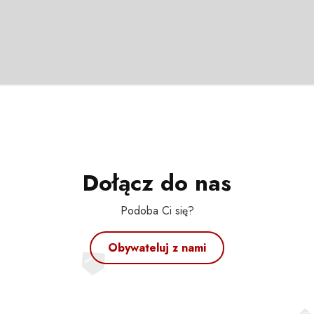
Dołącz do nas
Podoba Ci się?
Obywateluj z nami