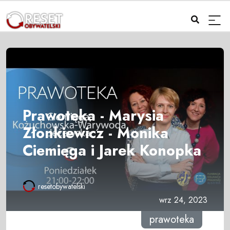
Prawoteka - Marysia
Złonkiewicz - Monika
Ciemięga i Jarek Konopka
resetobywatelski
wrz 24, 2023
prawoteka