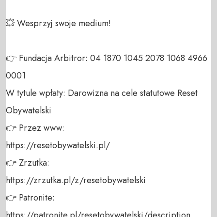
💥 Wesprzyj swoje medium! 

👉 Fundacja Arbitror: 04 1870 1045 2078 1068 4966 
0001 

W tytule wpłaty: Darowizna na cele statutowe Reset 
Obywatelski 

👉 Przez www: 

https://resetobywatelski.pl/ 

👉 Zrzutka: 

https://zrzutka.pl/z/resetobywatelski 

👉 Patronite: 

https://patronite.pl/resetobywatelski/description
