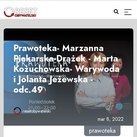
Prawoteka- Marzanna
Piekarska-Drążek - Marta
Kożuchowska- Warywoda
i Jolanta Jeżewska -
odc.49
resetobywatelski
mar 8, 2022
prawoteka