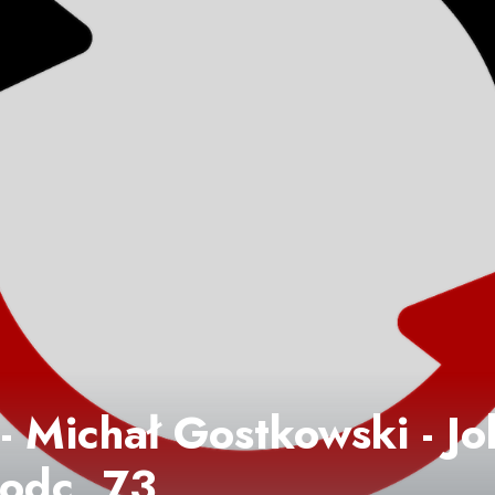
- Michał Gostkowski - Jo
 odc. 73