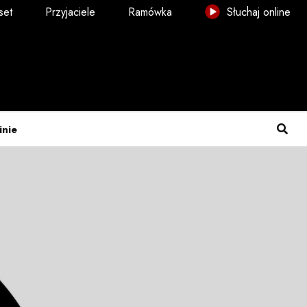
set
Przyjaciele
Ramówka
Słuchaj online
inie