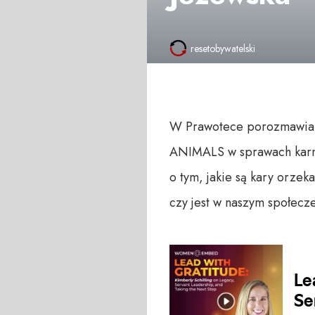
resetobywatelski
W Prawotece porozmawiam
ANIMALS w sprawach karnyc
o tym, jakie są kary orze
czy jest w naszym społec