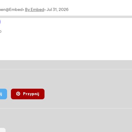
j
Przypnij