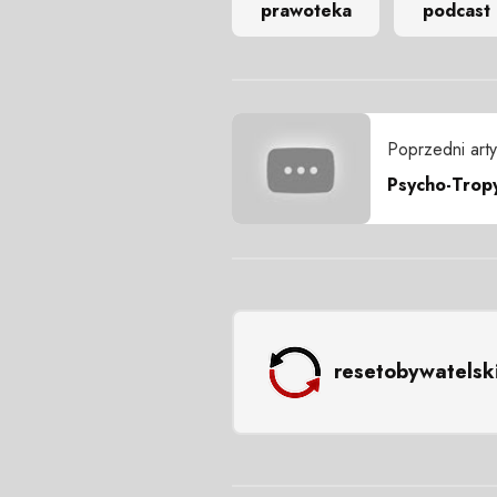
prawoteka
podcast
Poprzedni arty
Psycho-Tropy
resetobywatelsk