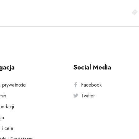
gacja
Social Media
a prywatności
Facebook
min
Twitter
fundacji
ja
 i cele