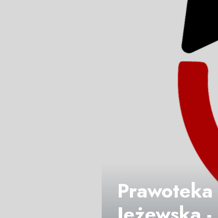
Prawoteka 
Jeżewska -