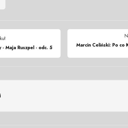
N
kuł
Marcin Celiński: Po co
 - Maja Ruszpel - odc. 5
i