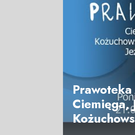
Prawoteka 
Ciemięga, 
Kożuchows