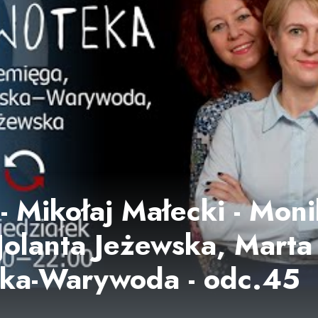
- Mikołaj Małecki - Mon
Jolanta Jeżewska, Marta
ka-Warywoda - odc.45