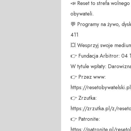
📣 Reset to strefa wolneg
obywateli. 

💬 Programy na żywo, dysk
411 

💥 Wesprzyj swoje medium!
👉 Fundacja Arbitror: 04
W tytule wpłaty: Darowizna
👉 Przez www: 

https://resetobywatelski.pl/
👉 Zrzutka: 

https://zrzutka.pl/z/reseto
👉 Patronite: 

https://patronite.pl/reseto