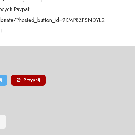
cych Paypal:

donate/?hosted_button_id=9KMP8ZPSNDYL2 

!
j
Przypnij