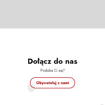
Dołącz do nas
Podoba Ci się?
Obywateluj z nami