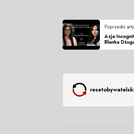
Poprzedni arty
Azja Incogni
Blanka Dżug
resetobywatelsk