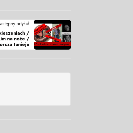
astępny artykuł
kieszeniach /
im na noże /
orcza tanieje