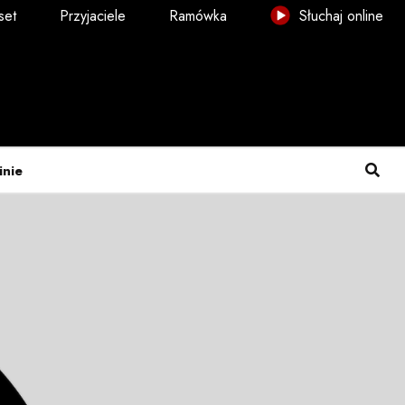
set
Przyjaciele
Ramówka
Słuchaj online
inie