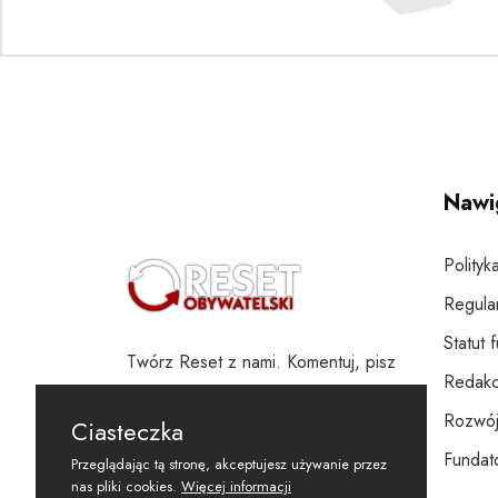
Nawi
Polityk
Regula
Statut 
Twórz Reset z nami. Komentuj, pisz
Redakc
i wspieraj
Rozwój
Ciasteczka
Fundato
Przeglądając tą stronę, akceptujesz używanie przez
nas pliki cookies.
Więcej informacji