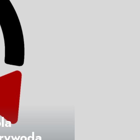
la
arywoda