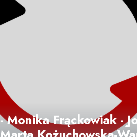
- Monika Frąckowiak - Jo
i Marta Kożuchowska-W