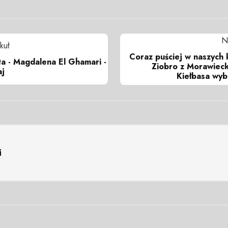
N
kuł
Coraz puściej w naszych 
ta - Magdalena El Ghamari -
Ziobro z Morawieck
aj
Kiełbasa wyb
i