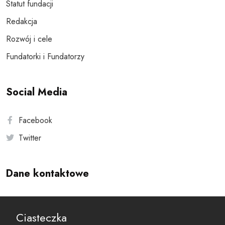
Statut fundacji
Redakcja
Rozwój i cele
Fundatorki i Fundatorzy
Social Media
Facebook
Twitter
Dane kontaktowe
Andersa 10, 00-201 Warszawa
Ciasteczka
reset@resetobywatelski.pl