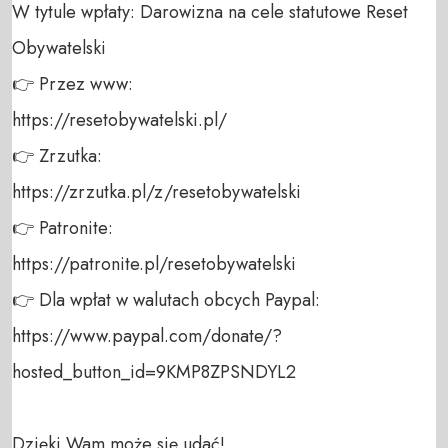
W tytule wpłaty: Darowizna na cele statutowe Reset 
Obywatelski 

👉 Przez www: 

https://resetobywatelski.pl/ 

👉 Zrzutka: 

https://zrzutka.pl/z/resetobywatelski 

👉 Patronite: 

https://patronite.pl/resetobywatelski

👉 Dla wpłat w walutach obcych Paypal:

https://www.paypal.com/donate/?
hosted_button_id=9KMP8ZPSNDYL2

Dzięki Wam może się udać!