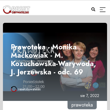
Prawoteka - Monika
Maćkowiak - M.
Kozuchowska-Warywoda,
J. Jerzewska - odc. 69
resetobywatelski
sie 7, 2022
prawoteka