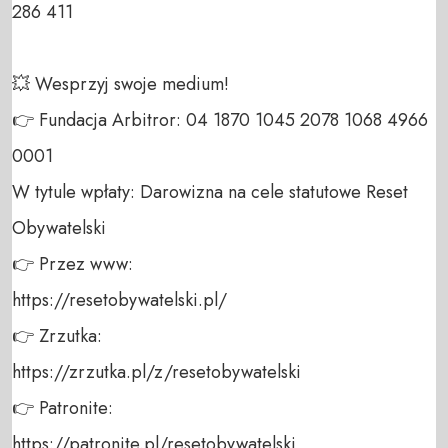
286 411 

💥 Wesprzyj swoje medium! 

👉 Fundacja Arbitror: 04 1870 1045 2078 1068 4966 
0001 

W tytule wpłaty: Darowizna na cele statutowe Reset 
Obywatelski 

👉 Przez www: 

https://resetobywatelski.pl/ 

👉 Zrzutka: 

https://zrzutka.pl/z/resetobywatelski 

👉 Patronite: 

https://patronite.pl/resetobywatelski
