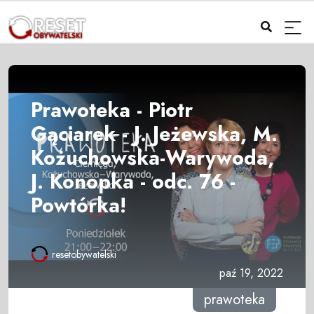
Prawoteka - Piotr
Gąciarek - J. Jeżewska, M.
Kożuchowska-Warywoda,
J. Konopka - odc. 76 -
Powtórka!
resetobywatelski
paź 19, 2022
prawoteka