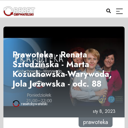
Prawoteka - Renata
Sztedzińska - Marta
Kożuchowska-Warywoda,
Jola Jeżewska - odc. 88
resetobywatelski
sty 8, 2023
prawoteka