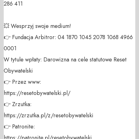
286 411 

💥 Wesprzyj swoje medium! 

👉 Fundacja Arbitror: 04 1870 1045 2078 1068 4966 
0001 

W tytule wpłaty: Darowizna na cele statutowe Reset 
Obywatelski 

👉 Przez www: 

https://resetobywatelski.pl/ 

👉 Zrzutka: 

https://zrzutka.pl/z/resetobywatelski 

👉 Patronite: 

https://patronite.pl/resetobywatelski
