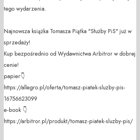
tego wydarzenia. 

Najnowsza książka Tomasza Piątka "Służby PiS" już w 
sprzedaży! 

Kup bezpośrednio od Wydawnictwa Arbitror w dobrej 
cenie! 

papier👇

https://allegro.pl/oferta/tomasz-piatek-sluzby-pis-
16756623099

e-book 👇 

https://arbitror.pl/produkt/tomasz-piatek-sluzby-pis/
