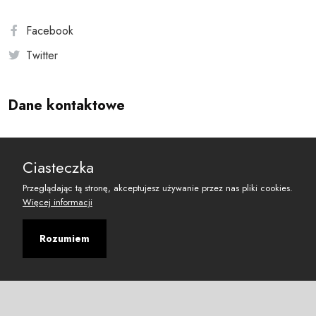
Facebook
Twitter
Dane kontaktowe
Andersa 10, 00-201 Warszawa
Ciasteczka
reset@resetobywatelski.pl
Przeglądając tą stronę, akceptujesz używanie przez nas pliki cookies.
Więcej informacji
Rozumiem
©
2026
Fundacja Arbitror
Developed with
by
Maciej
&
Łukasz