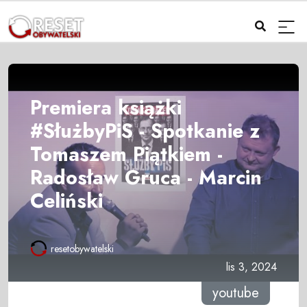
Premiera książki
#SłużbyPiS - Spotkanie z
Tomaszem Piątkiem -
Radosław Gruca - Marcin
Celiński
resetobywatelski
lis 3, 2024
youtube