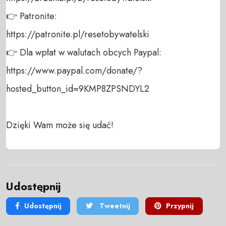
👉 Patronite: 

https://patronite.pl/resetobywatelski

👉 Dla wpłat w walutach obcych Paypal:

https://www.paypal.com/donate/?
hosted_button_id=9KMP8ZPSNDYL2

Dzięki Wam może się udać!
Udostępnij
Udostępnij
Tweetnij
Przypnij