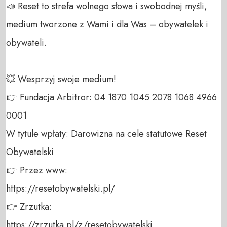
📣 Reset to strefa wolnego słowa i swobodnej myśli, 
medium tworzone z Wami i dla Was – obywatelek i 
obywateli. 

💥 Wesprzyj swoje medium! 

👉 Fundacja Arbitror: 04 1870 1045 2078 1068 4966 
0001 

W tytule wpłaty: Darowizna na cele statutowe Reset 
Obywatelski 

👉 Przez www: 

https://resetobywatelski.pl/ 

👉 Zrzutka: 

https://zrzutka.pl/z/resetobywatelski 
