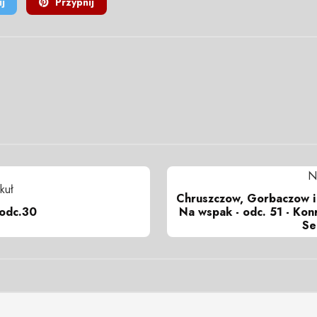
j
Przypnij
N
kuł
Chruszczow, Gorbaczow i 
 odc.30
Na wspak - odc. 51 - Konr
Se