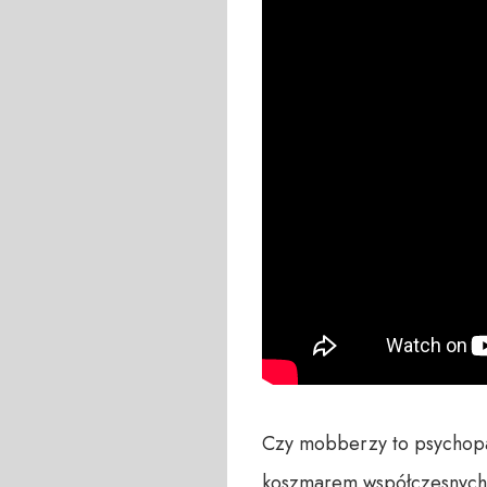
Czy mobberzy to psychopac
koszmarem współczesnych t