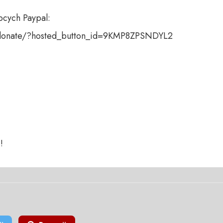
cych Paypal:

donate/?hosted_button_id=9KMP8ZPSNDYL2 

!