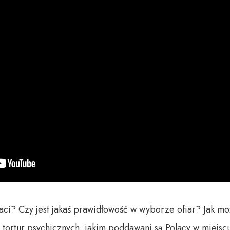
i? Czy jest jakaś prawidłowość w wyborze ofiar? Jak moż
ortur psychicznych, jakim poddawani są Polacy w miejscu