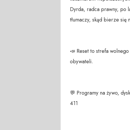
Dyrda, radca prawny, po l
tłumaczy, skąd bierze się 
📣 Reset to strefa wolneg
obywateli. 

💬 Programy na żywo, dysk
411 
