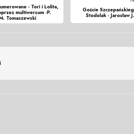
N
umerowane - Tori i Lolita,
Goście Szczepańskieg
przez multiwersum -P.
Stodolak - Jarosław J
 M. Tomaszewski
i