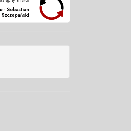
astępny artykuł
o - Sebastian
. Szczepański