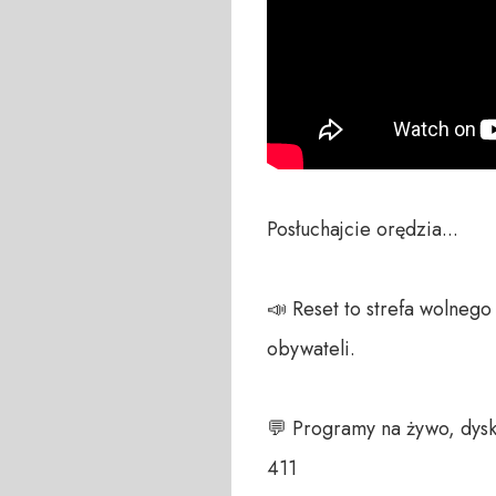
Posłuchajcie orędzia...

📣 Reset to strefa wolneg
obywateli. 

💬 Programy na żywo, dysk
411 
