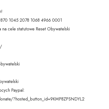
 

 1870 1045 2078 1068 4966 0001 

 na cele statutowe Reset Obywatelski 

 

bywatelski 

bywatelski

cych Paypal:

donate/?hosted_button_id=9KMP8ZPSNDYL2
