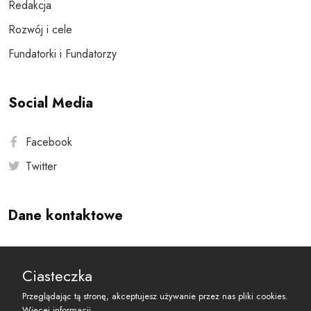
Redakcja
Rozwój i cele
Fundatorki i Fundatorzy
Social Media
Facebook
Twitter
Dane kontaktowe
Andersa 10, 00-201 Warszawa
Ciasteczka
reset@resetobywatelski.pl
Przeglądając tą stronę, akceptujesz używanie przez nas pliki cookies.
Więcej informacji