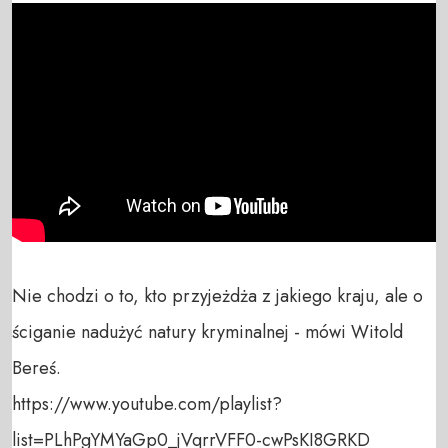
Nie chodzi o to, kto przyjeżdża z jakiego kraju, ale o 
ściganie nadużyć natury kryminalnej - mówi Witold 
Bereś.

https://www.youtube.com/playlist?
list=PLhPgYMYaGp0_jVqrrVFF0-cwPsKI8GRKD
