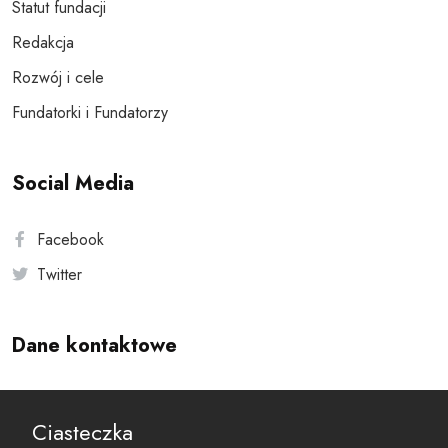
Statut fundacji
Redakcja
Rozwój i cele
Fundatorki i Fundatorzy
Social Media
Facebook
Twitter
Dane kontaktowe
Andersa 10, 00-201 Warszawa
Ciasteczka
reset@resetobywatelski.pl