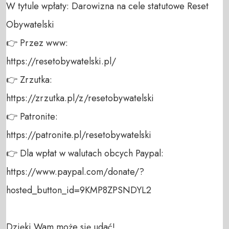
W tytule wpłaty: Darowizna na cele statutowe Reset 
Obywatelski 

👉 Przez www: 

https://resetobywatelski.pl/ 

👉 Zrzutka: 

https://zrzutka.pl/z/resetobywatelski 

👉 Patronite: 

https://patronite.pl/resetobywatelski

👉 Dla wpłat w walutach obcych Paypal:

https://www.paypal.com/donate/?
hosted_button_id=9KMP8ZPSNDYL2

Dzięki Wam może się udać!