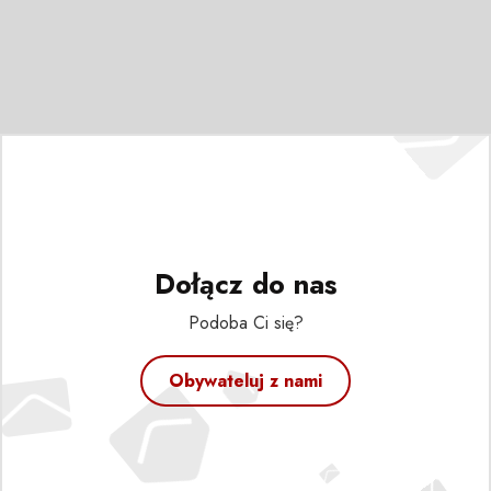
Dołącz do nas
Podoba Ci się?
Obywateluj z nami