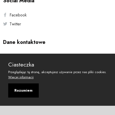
Social Media
Facebook
Twitter
Dane kontaktowe
Andersa 10, 00-201 Warszawa
Ciasteczka
reset@resetobywatelski.pl
Przeglądając tą stronę, akceptujesz używanie przez nas pliki cookies.
Więcej informacji
Rozumiem
©
2026
Fundacja Arbitror
Developed with
by
Maciej
&
Łukasz