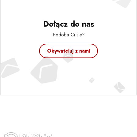
Dołącz do nas
Podoba Ci się?
Obywateluj z nami