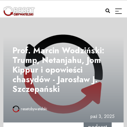
Prof. Marcin Wodziński:
Trump, Netanjahu, Jom
Kippur i opowieści
chasydów - Jarosław J.
Szczepański
resetobywatelski
paź 3, 2025