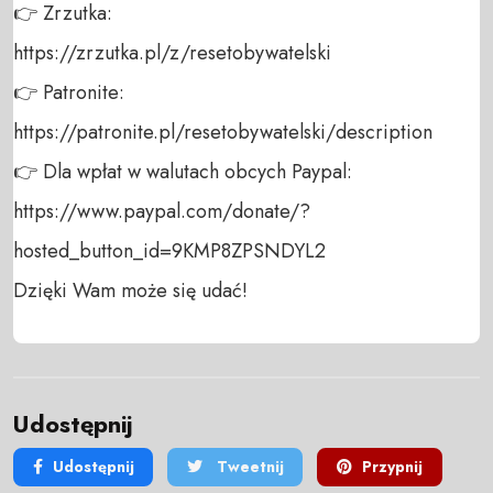
👉 Zrzutka: 

https://zrzutka.pl/z/resetobywatelski 

👉 Patronite: 

https://patronite.pl/resetobywatelski/description

👉 Dla wpłat w walutach obcych Paypal:

https://www.paypal.com/donate/?
hosted_button_id=9KMP8ZPSNDYL2

Dzięki Wam może się udać!
Udostępnij
Udostępnij
Tweetnij
Przypnij