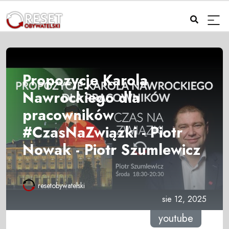
Propozycje Karola
Nawrockiego dla
pracowników
#CzasNaZwiązki - Piotr
Nowak - Piotr Szumlewicz
resetobywatelski
sie 12, 2025
youtube