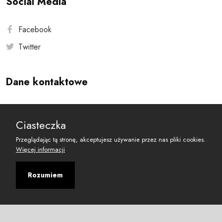
Social Media
Facebook
Twitter
Dane kontaktowe
Andersa 10, 00-201 Warszawa
Ciasteczka
reset@resetobywatelski.pl
Przeglądając tą stronę, akceptujesz używanie przez nas pliki cookies.
Więcej informacji
Rozumiem
©
2026
Fundacja Arbitror
Developed with
by
Maciej
&
Łukasz