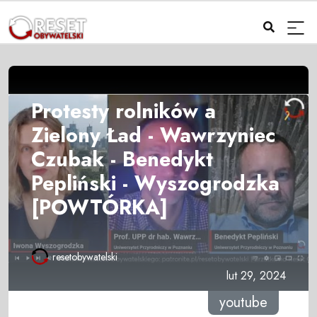
Protesty rolników a
Zielony Ład - Wawrzyniec
Czubak - Benedykt
Pepliński - Wyszogrodzka
[POWTÓRKA]
resetobywatelski
lut 29, 2024
youtube