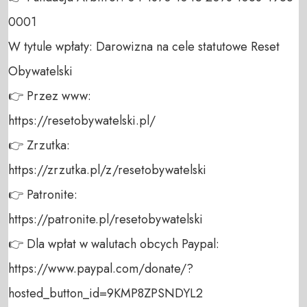
0001 

W tytule wpłaty: Darowizna na cele statutowe Reset 
Obywatelski 

👉 Przez www: 

https://resetobywatelski.pl/ 

👉 Zrzutka: 

https://zrzutka.pl/z/resetobywatelski 

👉 Patronite: 

https://patronite.pl/resetobywatelski

👉 Dla wpłat w walutach obcych Paypal:

https://www.paypal.com/donate/?
hosted_button_id=9KMP8ZPSNDYL2
