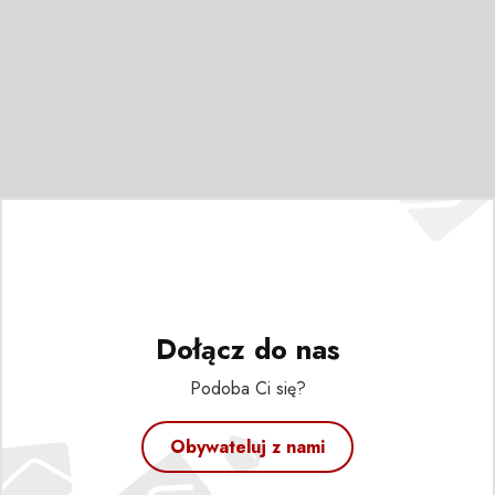
Dołącz do nas
Podoba Ci się?
Obywateluj z nami