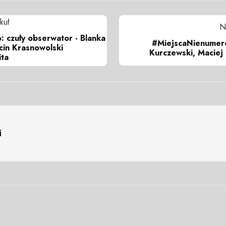
kuł
N
: czuły obserwator - Blanka
#MiejscaNienumero
cin Krasnowolski
Kurczewski, Maciej
ita
i