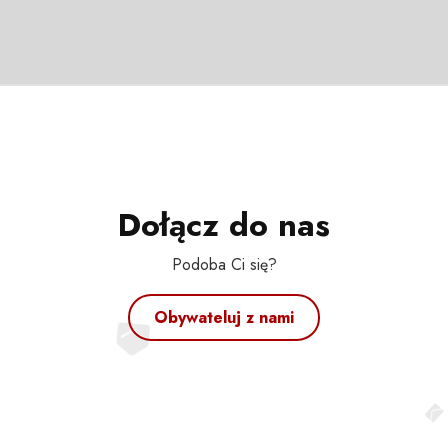
Dołącz do nas
Podoba Ci się?
Obywateluj z nami