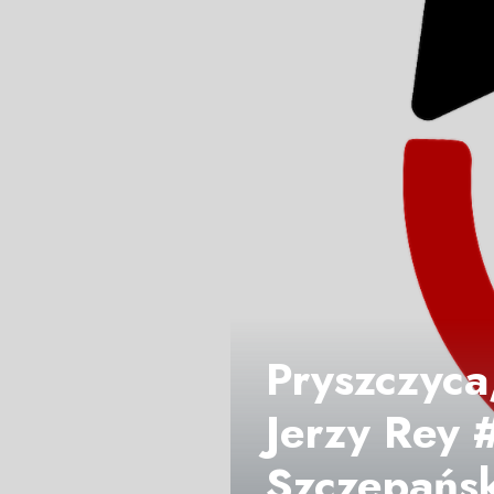
Pryszczyca,
Jerzy Rey 
Szczepańsk