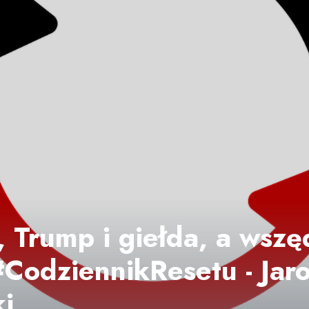
 Trump i giełda, a wszęd
#CodziennikResetu - Jaro
i