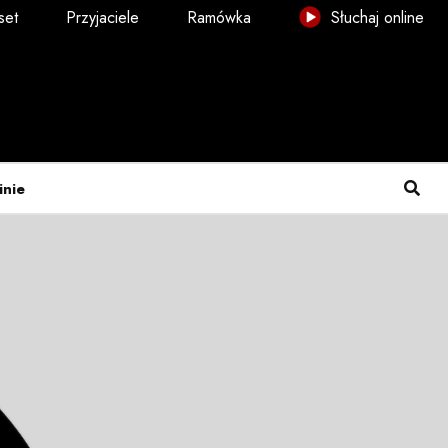
set
Przyjaciele
Ramówka
Słuchaj online
inie