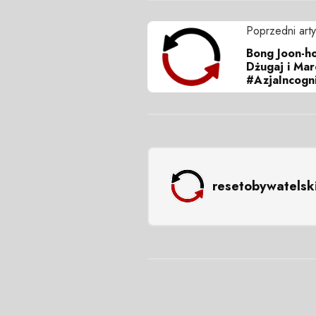
Poprzedni arty
Bong Joon-ho
Dżugaj i Mar
#AzjaIncogn
resetobywatelsk