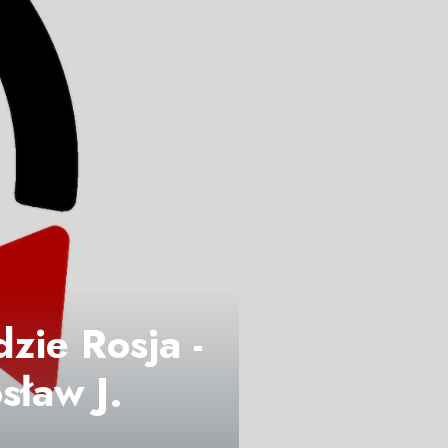
zie Rosja -
sław J.