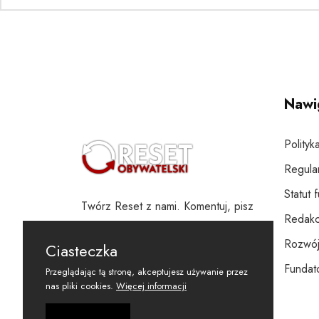
Nawi
Polityk
Regula
Statut 
Twórz Reset z nami. Komentuj, pisz
Redakc
i wspieraj
Rozwój
Ciasteczka
Fundato
Przeglądając tą stronę, akceptujesz używanie przez
nas pliki cookies.
Więcej informacji