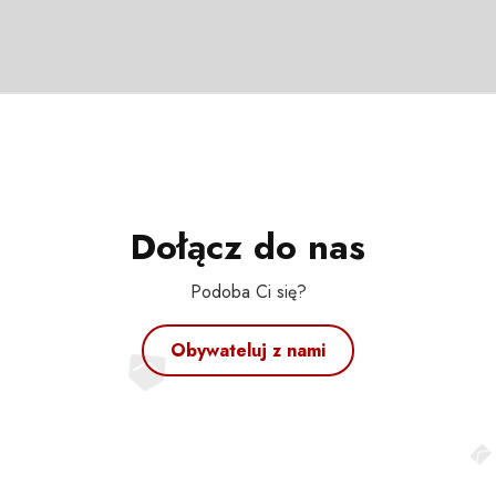
Dołącz do nas
Podoba Ci się?
Obywateluj z nami