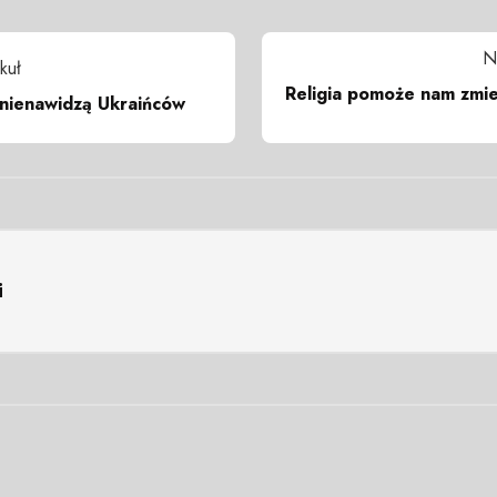
N
kuł
Religia pomoże nam zmien
 nienawidzą Ukraińców
i