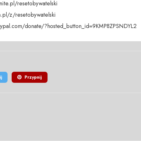
nite.pl/resetobywatelski

a.pl/z/resetobywatelski

paypal.com/donate/?hosted_button_id=9KMP8ZPSNDYL2
j
Przypnij