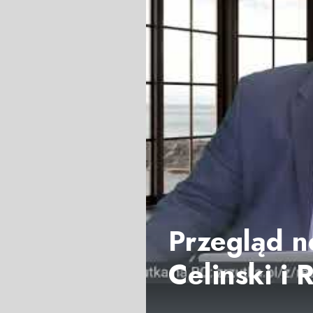
Przegląd n
Celinski i