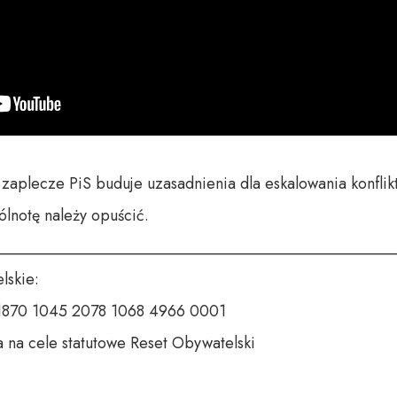
 zaplecze PiS buduje uzasadnienia dla eskalowania konflikt
lnotę należy opuścić.

__________________________________________________
skie:

 1870 1045 2078 1068 4966 0001

 na cele statutowe Reset Obywatelski
