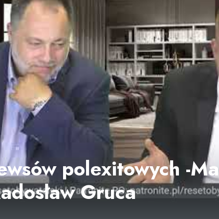
ewsów polexitowych -Ma
 Radosław Gruca