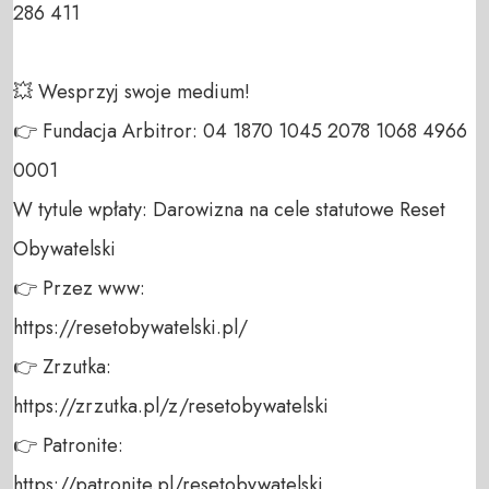
286 411 

💥 Wesprzyj swoje medium! 

👉 Fundacja Arbitror: 04 1870 1045 2078 1068 4966 
0001 

W tytule wpłaty: Darowizna na cele statutowe Reset 
Obywatelski 

👉 Przez www: 

https://resetobywatelski.pl/ 

👉 Zrzutka: 

https://zrzutka.pl/z/resetobywatelski 

👉 Patronite: 

https://patronite.pl/resetobywatelski
