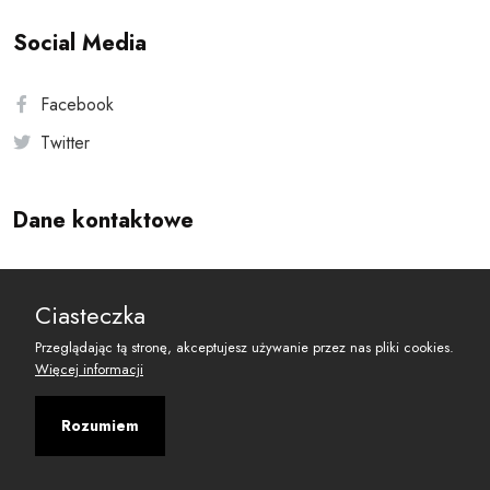
Social Media
Facebook
Twitter
Dane kontaktowe
Andersa 10, 00-201 Warszawa
Ciasteczka
reset@resetobywatelski.pl
Przeglądając tą stronę, akceptujesz używanie przez nas pliki cookies.
Więcej informacji
Rozumiem
©
2026
Fundacja Arbitror