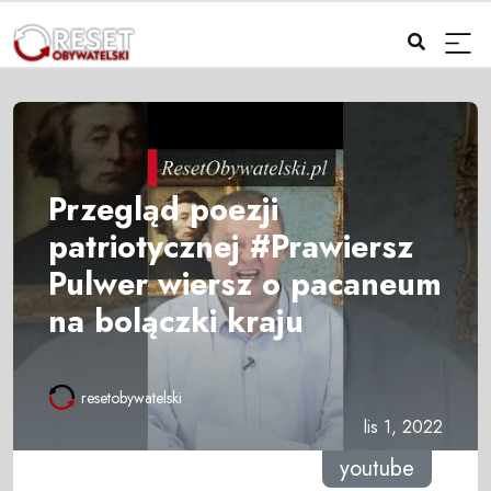
Przegląd poezji
patriotycznej #Prawiersz
Pulwer wiersz o pacaneum
na bolączki kraju
resetobywatelski
lis 1, 2022
youtube