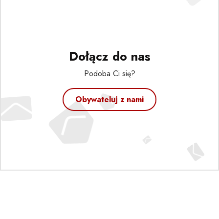
Dołącz do nas
Podoba Ci się?
Obywateluj z nami