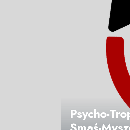
Psycho-Tro
Smaś-Myszc