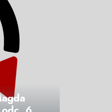
 Magda
 odc. 6