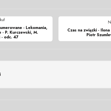
kuł
N
numerowane - Lekomania,
Czas na związki - Ilona
 - P. Kurczewski, M.
Piotr Szumle
 - odc. 47
i