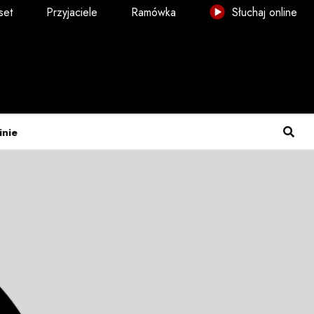
set
Przyjaciele
Ramówka
Słuchaj online
inie