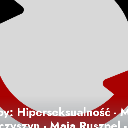
py: Hiperseksualność -
zyszyn - Maja Ruszpel -