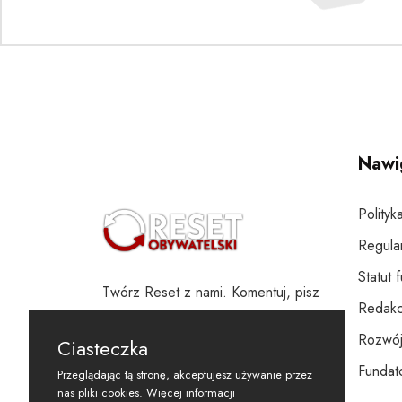
Nawi
Polityk
Regula
Statut 
Twórz Reset z nami. Komentuj, pisz
Redakc
i wspieraj
Rozwój
Ciasteczka
Fundato
Przeglądając tą stronę, akceptujesz używanie przez
nas pliki cookies.
Więcej informacji