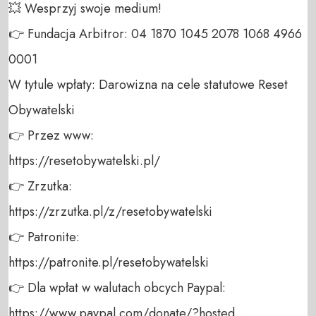
💥 Wesprzyj swoje medium! 

👉 Fundacja Arbitror: 04 1870 1045 2078 1068 4966 
0001 

W tytule wpłaty: Darowizna na cele statutowe Reset 
Obywatelski 

👉 Przez www: 

https://resetobywatelski.pl/ 

👉 Zrzutka: 

https://zrzutka.pl/z/resetobywatelski 

👉 Patronite: 

https://patronite.pl/resetobywatelski

👉 Dla wpłat w walutach obcych Paypal:

https://www.paypal.com/donate/?hosted...
