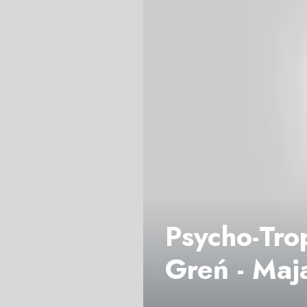
Psycho-Trop
Greń - Maj