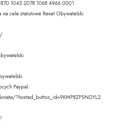
 1870 1045 2078 1068 4966 0001 

 na cele statutowe Reset Obywatelski 

 

bywatelski 

bywatelski

cych Paypal:

donate/?hosted_button_id=9KMP8ZPSNDYL2

!