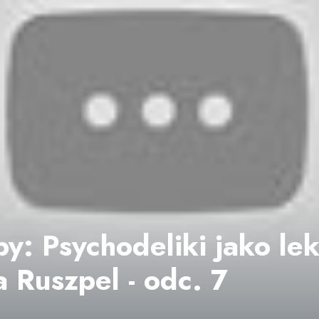
y: Psychodeliki jako lek
a Ruszpel - odc. 7