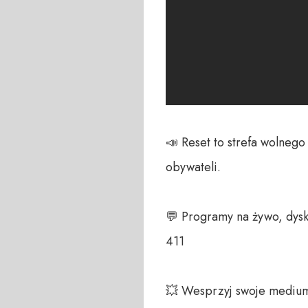
📣 Reset to strefa wolneg
obywateli. 

💬 Programy na żywo, dysk
411 

💥 Wesprzyj swoje medium!