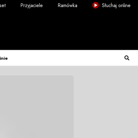
set
Przyjaciele
Ramówka
Słuchaj online
inie