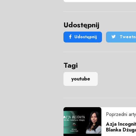
Udostępnij
Udostępnij
Tweetni
Tagi
youtube
Poprzedni arty
Azja Incogni
Blanka Dżuga