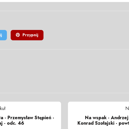
j
Przypnij
kuł
N
ta - Przemysław Stępień -
Na wspak - Andrzej
j - odc. 46
Konrad Szołajski - pow