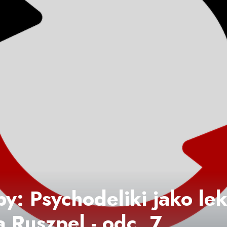
y: Psychodeliki jako lek
a Ruszpel - odc. 7