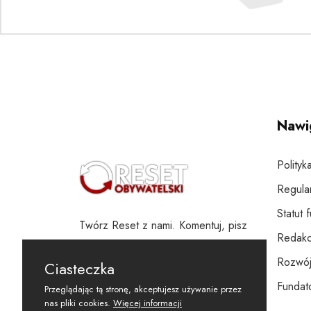
Nawi
Polityk
Regula
Statut 
Twórz Reset z nami. Komentuj, pisz
Redakc
i wspieraj
Rozwój
Ciasteczka
Fundato
Przeglądając tą stronę, akceptujesz używanie przez
nas pliki cookies.
Więcej informacji