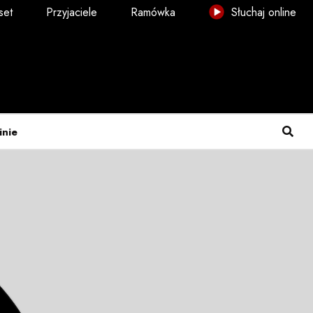
set
Przyjaciele
Ramówka
Słuchaj online
inie