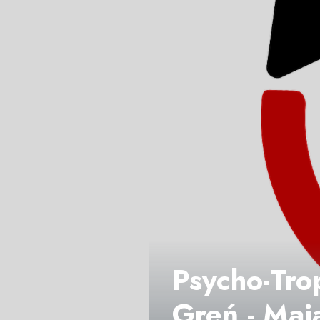
Psycho-Trop
Greń - Maj