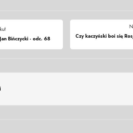
N
kuł
Czy kaczyński boi się Ros
Jan Bińczycki - odc. 68
i