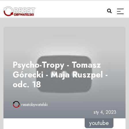
Psycho-Tropy - Tomasz
Górecki - Maja Ruszpel -
odc. 18
resetobywatelski
sty 4, 2023
youtube