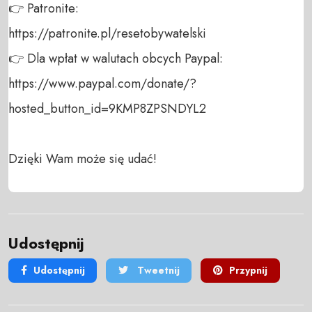
👉 Patronite: 

https://patronite.pl/resetobywatelski

👉 Dla wpłat w walutach obcych Paypal:

https://www.paypal.com/donate/?
hosted_button_id=9KMP8ZPSNDYL2

Dzięki Wam może się udać!
Udostępnij
Udostępnij
Tweetnij
Przypnij