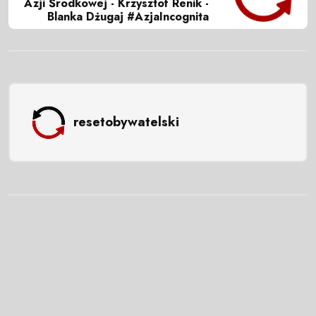
Azji Środkowej - Krzysztof Renik -
Blanka Dżugaj #AzjaIncognita
resetobywatelski