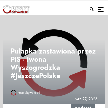
Pułapka zastawiona przez
PiS - Iwona
Wyszogrodzka
#JeszczePolska
resetobywatelski
wrz 27, 2023