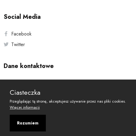
Social Media
Facebook
Twitter
Dane kontaktowe
Andersa 10, 00-201 Warszawa
Ciasteczka
reset@resetobywatelski.pl
Przeglądając tą stronę, akceptujesz używanie przez nas pliki cookies.
Więcej informacji
Rozumiem