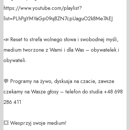
https://www.youtube.com/playlist?
list=PLhPgYMYaGp09qBZN7cpUaguO2k8Me7AEJ

📣 Reset to strefa wolnego słowa i swobodnej myśli, 
medium tworzone z Wami i dla Was – obywatelek i 
obywateli. 

💬 Programy na żywo, dyskusja na czacie, zawsze 
czekamy na Wasze głosy – telefon do studia +48 698 
286 411 

💥 Wesprzyj swoje medium! 
