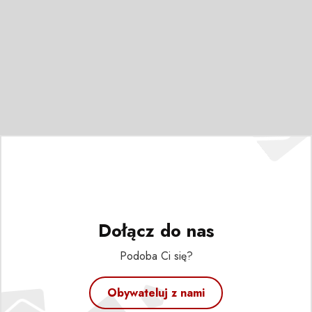
Dołącz do nas
Podoba Ci się?
Obywateluj z nami