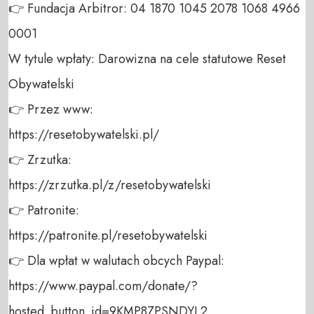
👉 Fundacja Arbitror: 04 1870 1045 2078 1068 4966 
0001 

W tytule wpłaty: Darowizna na cele statutowe Reset 
Obywatelski 

👉 Przez www: 

https://resetobywatelski.pl/ 

👉 Zrzutka: 

https://zrzutka.pl/z/resetobywatelski 

👉 Patronite: 

https://patronite.pl/resetobywatelski

👉 Dla wpłat w walutach obcych Paypal:

https://www.paypal.com/donate/?
hosted_button_id=9KMP8ZPSNDYL2
