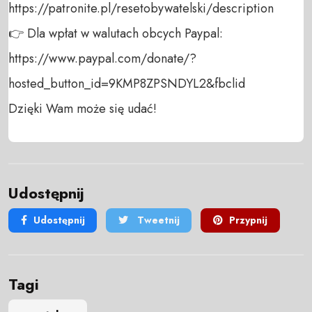
https://patronite.pl/resetobywatelski/description

👉 Dla wpłat w walutach obcych Paypal:

https://www.paypal.com/donate/?
hosted_button_id=9KMP8ZPSNDYL2&fbclid

Dzięki Wam może się udać!
Udostępnij
Udostępnij
Tweetnij
Przypnij
Tagi