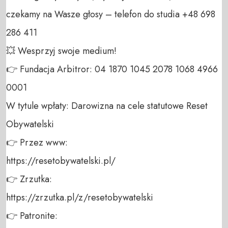
czekamy na Wasze głosy – telefon do studia +48 698 
286 411 

💥 Wesprzyj swoje medium! 

👉 Fundacja Arbitror: 04 1870 1045 2078 1068 4966 
0001 

W tytule wpłaty: Darowizna na cele statutowe Reset 
Obywatelski 

👉 Przez www: 

https://resetobywatelski.pl/ 

👉 Zrzutka: 

https://zrzutka.pl/z/resetobywatelski 

👉 Patronite: 
